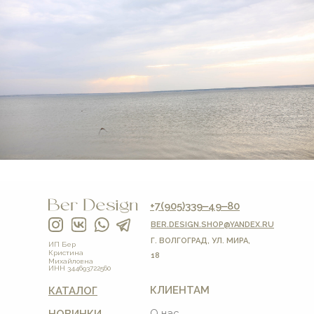
+7(905)339‒49‒80
BER.DESIGN.SHOP
@YANDEX.RU
Г. ВОЛГОГРАД, УЛ. МИРА,
ИП Бер
Кристина
18
Михайловна
ИНН 344693722560
КЛИЕНТАМ
КАТАЛОГ
О нас