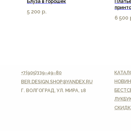
Блуза в горошек
Платье
принт
5 200
р.
6 500
+7(905)339‒49‒80
КАТАЛ
НОВИН
BER.DESIGN.SHOP
@YANDEX.RU
БЕСТС
Г. ВОЛГОГРАД, УЛ. МИРА, 18
ЛУКБУ
СКИДК