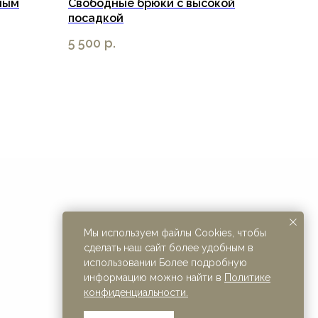
ным
Свободные брюки с высокой
посадкой
5 500
р.
Мы используем файлы Cookies, чтобы
ИП Бер Кристина Михайловна
сделать наш сайт более удобным в
ИНН 344693722560
использовании Более подробную
информацию можно найти в
Политике
конфиденциальности.