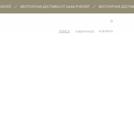
БЛЕЙ
БЕСПЛАТНАЯ ДОСТАВКА ОТ 20000 РУБЛЕЙ
БЕСПЛАТНАЯ ДОСТАВКА
0
ПОИСК
КОРЗИНА
ИЗБРАННОЕ