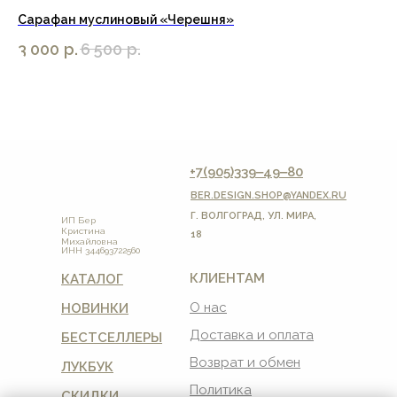
Сарафан муслиновый «Черешня»
Бр
3 000
р.
6 500
р.
4 
+7(905)339‒49‒80
BER.DESIGN.SHOP
@YANDEX.RU
Г. ВОЛГОГРАД, УЛ. МИРА,
ИП Бер
Кристина
18
Михайловна
ИНН 344693722560
КЛИЕНТАМ
КАТАЛОГ
О нас
НОВИНКИ
Доставка и оплата
БЕСТСЕЛЛЕРЫ
Возврат и обмен
ЛУКБУК
Политика
СКИДКИ