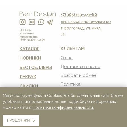
+7(905)339‒49‒80
BER.DESIGN.SHOP
@YANDEX.RU
Г. ВОЛГОГРАД, УЛ. МИРА,
ИП Бер
Кристина
18
Михайловна
ИНН 344693722560
КЛИЕНТАМ
КАТАЛОГ
О нас
НОВИНКИ
Доставка и оплата
БЕСТСЕЛЛЕРЫ
Возврат и обмен
ЛУКБУК
Политика
СКИДКИ
конфиденциальности
Мы используем файлы Cookies, чтобы сделать наш сайт более
Пользовательское
соглашение
удобным в использовании Более подробную информацию
можно найти в
Политике конфиденциальности.
Реквизиты
Контакты
ПРОДОЛЖИТЬ