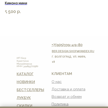
Кимоно мини
Ки
5 500
р.
5 
+7(905)339‒49‒80
BER.DESIGN.SHOP
@YANDEX.RU
Г. ВОЛГОГРАД, УЛ. МИРА,
ИП Бер
Кристина
18
Михайловна
ИНН 344693722560
КЛИЕНТАМ
КАТАЛОГ
О нас
НОВИНКИ
Доставка и оплата
БЕСТСЕЛЛЕРЫ
Возврат и обмен
ЛУКБУК
Политика
СКИДКИ
конфиденциальности