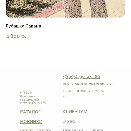
Рубашка Савана
Пл
4 800
р.
6 
+7(905)339‒49‒80
BER.DESIGN.SHOP
@YANDEX.RU
Г. ВОЛГОГРАД, УЛ. МИРА,
ИП Бер
Кристина
18
Михайловна
ИНН 344693722560
КЛИЕНТАМ
КАТАЛОГ
О нас
НОВИНКИ
Доставка и оплата