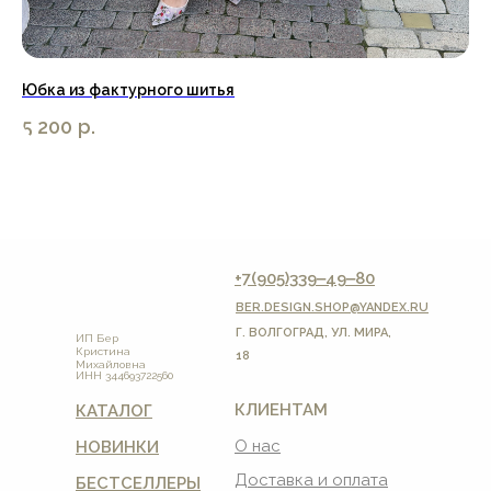
Юбка из фактурного шитья
Пл
5 200
р.
6 
+7(905)339‒49‒80
BER.DESIGN.SHOP
@YANDEX.RU
Г. ВОЛГОГРАД, УЛ. МИРА,
ИП Бер
Кристина
18
Михайловна
ИНН 344693722560
КЛИЕНТАМ
КАТАЛОГ
О нас
НОВИНКИ
Доставка и оплата
БЕСТСЕЛЛЕРЫ