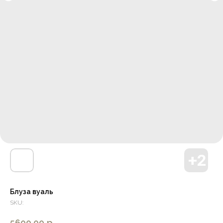
Блуза вуаль
SKU:
5600,00
р.