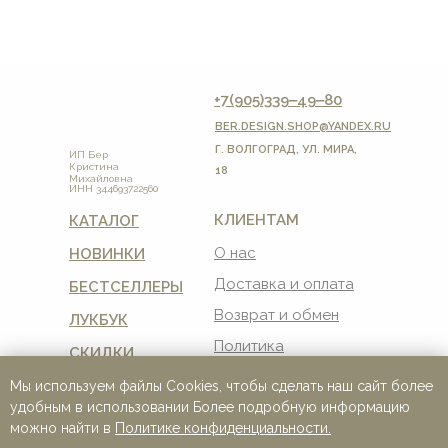
+7(905)339‒49‒80
BER.DESIGN.SHOP
@YANDEX.RU
Г. ВОЛГОГРАД, УЛ. МИРА,
ИП Бер
Кристина
18
Михайловна
ИНН 344693722560
КЛИЕНТАМ
КАТАЛОГ
О нас
НОВИНКИ
Доставка и оплата
БЕСТСЕЛЛЕРЫ
Возврат и обмен
ЛУКБУК
Политика
СКИДКИ
конфиденциальности
Мы используем файлы Cookies, чтобы сделать наш сайт более
Пользовательское
соглашение
удобным в использовании Более подробную информацию
можно найти в
Политике конфиденциальности.
Реквизиты