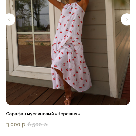
Сарафан муслиновый «Черешня»
Пл
3 000
р.
6 500
р.
5 