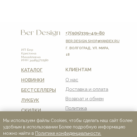
+7(905)339‒49‒80
BER.DESIGN.SHOP
@YANDEX.RU
Г. ВОЛГОГРАД, УЛ. МИРА,
ИП Бер
Кристина
18
Михайловна
ИНН 344693722560
КЛИЕНТАМ
КАТАЛОГ
О нас
НОВИНКИ
Доставка и оплата
БЕСТСЕЛЛЕРЫ
Возврат и обмен
ЛУКБУК
Политика
СКИДКИ
конфиденциальности
Мы используем файлы Cookies, чтобы сделать наш сайт более
Пользовательское
соглашение
удобным в использовании Более подробную информацию
можно найти в
Политике конфиденциальности.
Реквизиты