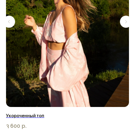
Укороченный топ
Бр
3 600
р.
3 