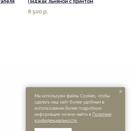
тапеля
Пиджак льняной с принтом
8 500
р.
Мы используем файлы Cookies, чтобы
ИП Бер Кристина Михайловна
сделать наш сайт более удобным в
ИНН 344693722560
использовании Более подробную
информацию можно найти в
Политике
конфиденциальности.