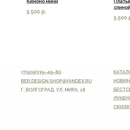
Кимоно мини
Платье
спино
5 500
р.
5 500
+7(905)339‒49‒80
КАТАЛ
НОВИН
BER.DESIGN.SHOP
@YANDEX.RU
БЕСТС
Г. ВОЛГОГРАД, УЛ. МИРА, 18
ЛУКБУ
СКИДК