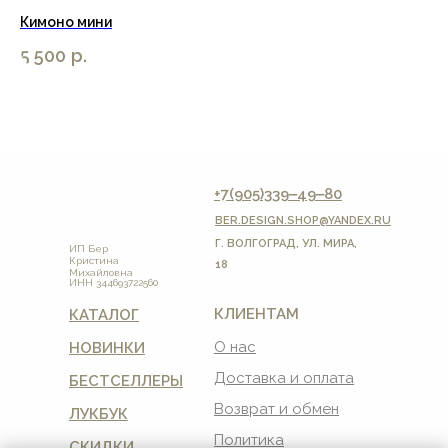
Кимоно мини
Бр
5 500
р.
4 
+7(905)339‒49‒80
BER.DESIGN.SHOP
@YANDEX.RU
Г. ВОЛГОГРАД, УЛ. МИРА,
ИП Бер
Кристина
18
Михайловна
ИНН 344693722560
КЛИЕНТАМ
КАТАЛОГ
О нас
НОВИНКИ
Доставка и оплата
БЕСТСЕЛЛЕРЫ
Возврат и обмен
ЛУКБУК
Политика
СКИДКИ